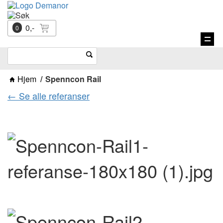
0,-
0
Vis
navi
Hjem
Spenncon Rail
← Se alle referanser