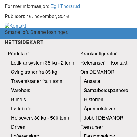
For mer informasjon:
Egil Thorsrud
Publisert: 16. november, 2016
Smarte løft. Smarte løsninger.
NETTSIDEKART
Produkter
Krankonfigurator
Lettkransystem 35 kg - 2 tonn
Referanser
Kontakt
Svingkraner fra 35 kg
Om DEMANOR
Traverskraner fra 1 tonn
Ansatte
Vareheis
Samarbeidspartnere
Bilheis
Historien
Løftebord
Åpenhetsloven
Heiseverk 80 kg - 500 tonn
Jobb i DEMANOR
Drives
Ressurser
Løfteredskap
Designverktøy