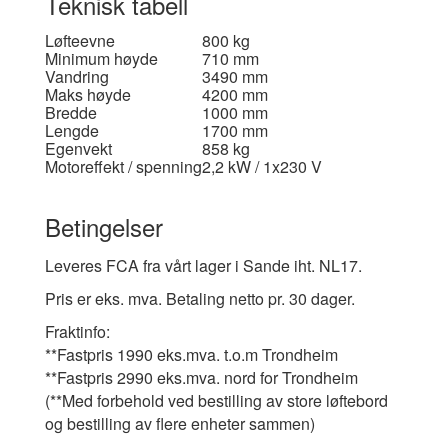
Teknisk tabell
Løfteevne
800 kg
Minimum høyde
710 mm
Vandring
3490 mm
Maks høyde
4200 mm
Bredde
1000 mm
Lengde
1700 mm
Egenvekt
858 kg
Motoreffekt / spenning
2,2 kW / 1x230 V
Betingelser
Leveres FCA fra vårt lager i Sande iht. NL17.
Pris er eks. mva. Betaling netto pr. 30 dager.
F
raktinfo:
**Fastpris 1990 eks.mva. t.o.m Trondheim
**Fastpris 2990 eks.mva. nord for Trondheim
(**Med forbehold ved bestilling av store løftebord
og bestilling av flere enheter sammen)