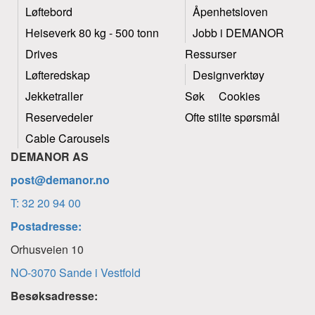
Løftebord
Åpenhetsloven
Heiseverk 80 kg - 500 tonn
Jobb i DEMANOR
Drives
Ressurser
Løfteredskap
Designverktøy
Jekketraller
Søk
Cookies
Reservedeler
Ofte stilte spørsmål
Cable Carousels
DEMANOR AS
post@demanor.no
T: 32 20 94 00
Postadresse:
Orhusveien 10
NO-3070 Sande i Vestfold
Besøksadresse: