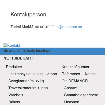
Kontaktperson
Torleif Mørk
M. 40 00 40 20
tm@demanor.no
Smarte løft. Smarte løsninger.
NETTSIDEKART
Produkter
Krankonfigurator
Lettkransystem 35 kg - 2 tonn
Referanser
Kontakt
Svingkraner fra 35 kg
Om DEMANOR
Traverskraner fra 1 tonn
Ansatte
Vareheis
Samarbeidspartnere
Bilheis
Historien