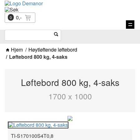
0,-
0
Vis
navi
Hjem
Høytløftende løftebord
Løftebord 800 kg, 4-saks
Løftebord 800 kg, 4-saks
1700 x 1000
TI-S170100S4T0,8