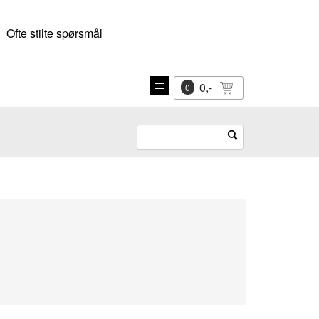
Ofte stilte spørsmål
0,-
0
Vis
navigasjon