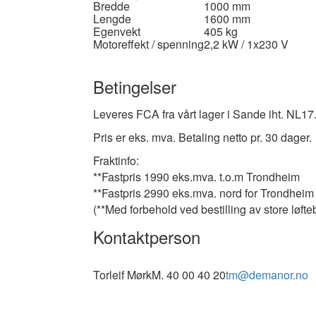
Bredde
1000 mm
Lengde
1600 mm
Egenvekt
405 kg
Motoreffekt / spenning
2,2 kW / 1x230 V
Betingelser
Leveres FCA fra vårt lager i Sande iht. NL17
Pris er eks. mva. Betaling netto pr. 30 dager.
F
raktinfo:
**Fastpris 1990 eks.mva. t.o.m Trondheim
**Fastpris 2990 eks.mva. nord for Trondheim
(**Med forbehold ved bestilling av store løft
Kontaktperson
Torleif Mørk
M. 40 00 40 20
tm@demanor.no