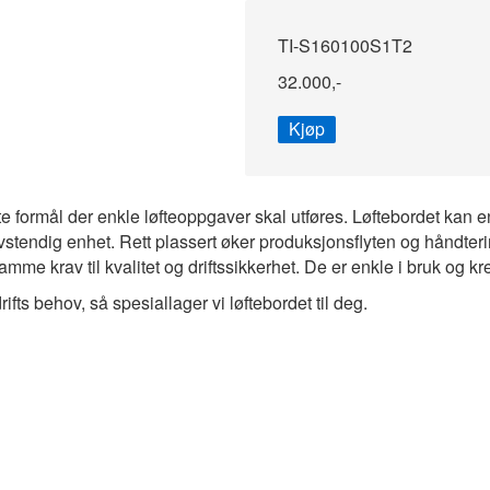
TI-S160100S1T2
32.000,-
Kjøp
te formål der enkle løfteoppgaver skal utføres. Løftebordet kan 
vstendig enhet. Rett plassert øker produksjonsflyten og håndteri
e krav til kvalitet og driftssikkerhet. De er enkle i bruk og kr
fts behov, så spesiallager vi løftebordet til deg.