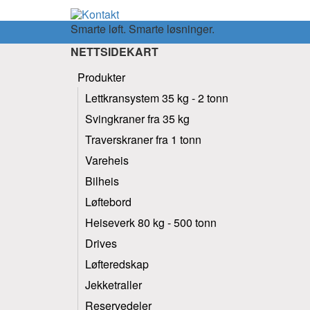
Smarte løft. Smarte løsninger.
NETTSIDEKART
Produkter
Lettkransystem 35 kg - 2 tonn
Svingkraner fra 35 kg
Traverskraner fra 1 tonn
Vareheis
Bilheis
Løftebord
Heiseverk 80 kg - 500 tonn
Drives
Løfteredskap
Jekketraller
Reservedeler