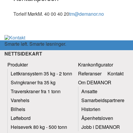
Torleif Mørk
M. 40 00 40 20
tm@demanor.no
Smarte løft. Smarte løsninger.
NETTSIDEKART
Produkter
Krankonfigurator
Lettkransystem 35 kg - 2 tonn
Referanser
Kontakt
Svingkraner fra 35 kg
Om DEMANOR
Traverskraner fra 1 tonn
Ansatte
Vareheis
Samarbeidspartnere
Bilheis
Historien
Løftebord
Åpenhetsloven
Heiseverk 80 kg - 500 tonn
Jobb i DEMANOR