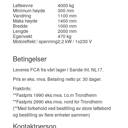
Løfteevne
4000 kg
Minimum høyde
300 mm
Vandring
1100 mm
Maks høyde
1400 mm
Bredde
1000 mm
Lengde
2000 mm
Egenvekt
470 kg
Motoreffekt / spenning
2,2 kW / 1x230 V
Betingelser
Leveres FCA fra vårt lager i Sande iht. NL17.
Pris er eks. mva. Betaling netto pr. 30 dager.
F
raktinfo:
**Fastpris 1990 eks.mva. t.o.m Trondheim
**Fastpris 2990 eks.mva. nord for Trondheim
(**Med forbehold ved bestilling av store løftebord
og bestilling av flere enheter sammen)
Kontaktperson