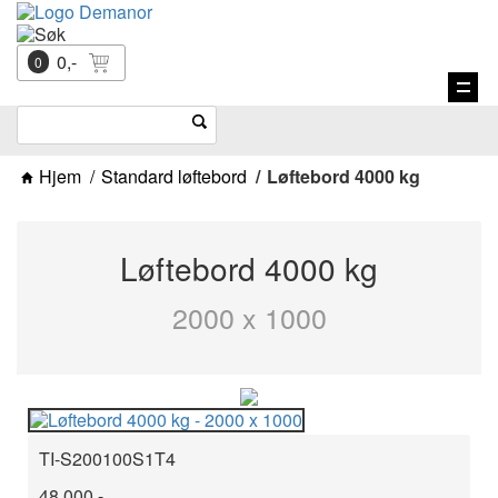
0,-
0
Vis
navi
Hjem
Standard løftebord
Løftebord 4000 kg
Løftebord 4000 kg
2000 x 1000
TI-S200100S1T4
48.000,-