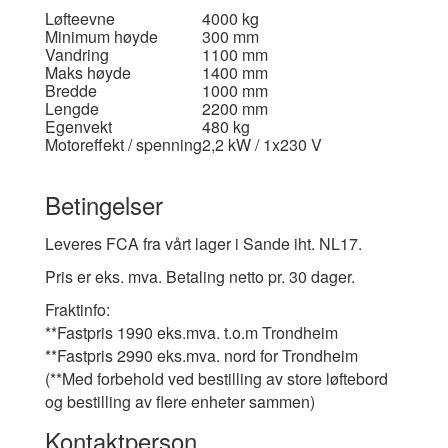
Løfteevne
4000 kg
Minimum høyde
300 mm
Vandring
1100 mm
Maks høyde
1400 mm
Bredde
1000 mm
Lengde
2200 mm
Egenvekt
480 kg
Motoreffekt / spenning
2,2 kW / 1x230 V
Betingelser
Leveres FCA fra vårt lager i Sande iht. NL17.
Pris er eks. mva. Betaling netto pr. 30 dager.
F
raktinfo:
**Fastpris 1990 eks.mva. t.o.m Trondheim
**Fastpris 2990 eks.mva. nord for Trondheim
(**Med forbehold ved bestilling av store løftebord
og bestilling av flere enheter sammen)
Kontaktperson