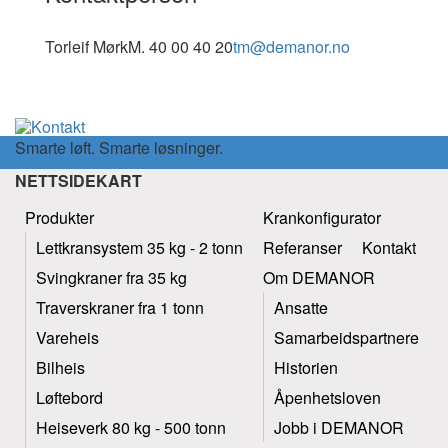
Torleif Mørk
M. 40 00 40 20
tm@demanor.no
Smarte løft. Smarte løsninger.
NETTSIDEKART
Produkter
Krankonfigurator
Lettkransystem 35 kg - 2 tonn
Referanser
Kontakt
Svingkraner fra 35 kg
Om DEMANOR
Traverskraner fra 1 tonn
Ansatte
Vareheis
Samarbeidspartnere
Bilheis
Historien
Løftebord
Åpenhetsloven
Heiseverk 80 kg - 500 tonn
Jobb i DEMANOR