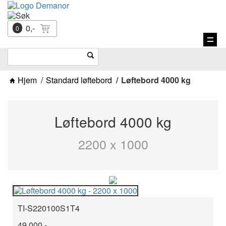
0,-
0
Vis
navi
Hjem
Standard løftebord
Løftebord 4000 kg
Løftebord 4000 kg
2200 x 1000
TI-S220100S1T4
49.000,-