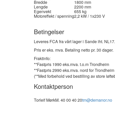
Bredde
1800 mm
Lengde
2200 mm
Egenvekt
655 kg
Motoreffekt / spenning
2,2 kW / 1x230 V
Betingelser
Leveres FCA fra vårt lager i Sande iht. NL17
Pris er eks. mva. Betaling netto pr. 30 dager.
F
raktinfo:
**Fastpris 1990 eks.mva. t.o.m Trondheim
**Fastpris 2990 eks.mva. nord for Trondheim
(**Med forbehold ved bestilling av store løft
Kontaktperson
Torleif Mørk
M. 40 00 40 20
tm@demanor.no