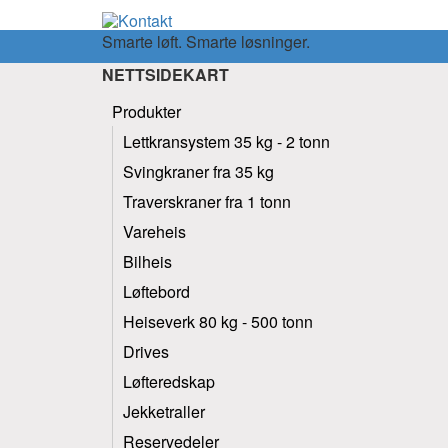
Smarte løft. Smarte løsninger.
NETTSIDEKART
Produkter
Lettkransystem 35 kg - 2 tonn
Svingkraner fra 35 kg
Traverskraner fra 1 tonn
Vareheis
Bilheis
Løftebord
Heiseverk 80 kg - 500 tonn
Drives
Løfteredskap
Jekketraller
Reservedeler