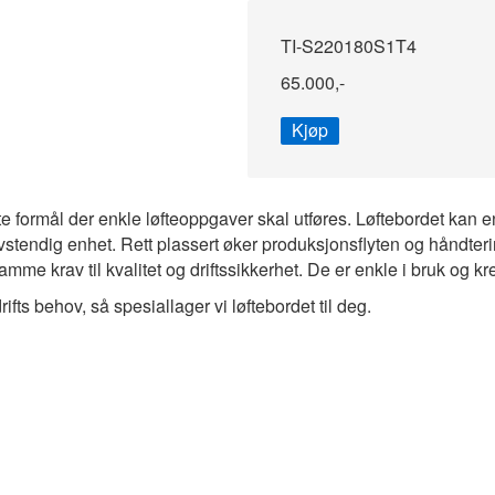
TI-S220180S1T4
65.000,-
Kjøp
te formål der enkle løfteoppgaver skal utføres. Løftebordet kan 
vstendig enhet. Rett plassert øker produksjonsflyten og håndteri
e krav til kvalitet og driftssikkerhet. De er enkle i bruk og kr
fts behov, så spesiallager vi løftebordet til deg.