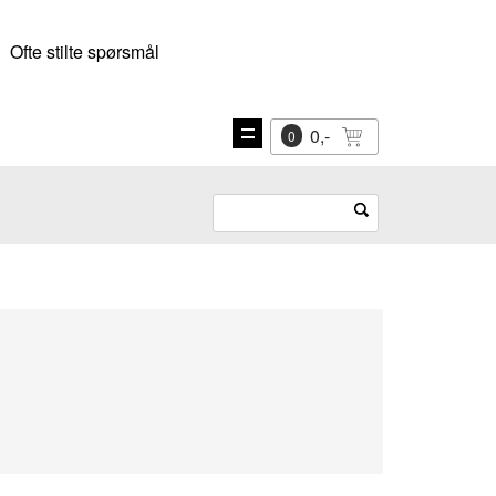
Ofte stilte spørsmål
0,-
0
Vis
navigasjon